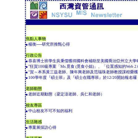
焦點人事物
楊衡──研究所推甄心得
行政公告
恭喜博士班學生吳秉儒獲得國科會補助至美國喬治亞州立大學
"狂賀100級專案「Ms.覓食 (覓食小姐)」、「位置感知的Web 
"賀～本系黃三益老師、陳年興老師及范瑞珠老師教授課程榮獲
100學年度『碩士班』及『碩士在職專班』於12/20開始報名囉
老師動態
老師近期動態（梁定澎老師、吳仁和老師）
校友專區
中山校友不可不知的福利
生活雜感
專案展採訪心得