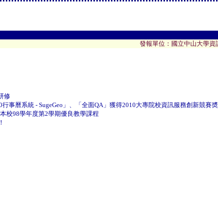
發報單位：國立中山大學資訊管理
研修
2.0行事曆系統 - SugeGeo」、「全面QA」獲得2010大專院校資訊服務創新競賽
本校98學年度第2學期優良教學課程
！