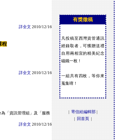
有獎徵稿
詳全文
2010/12/16
凡投稿至西灣資管通訊
課程
經錄取者，可獲贈送禮
自用兩相宜的精美紀念
磁鐵一枚！
詳全文
2010/12/16
一組共有四枚，等你來
蒐集唷！
|
寄信給編輯部
|
分為「資訊管理組」及「服務
|
回首頁
|
詳全文
2010/12/16