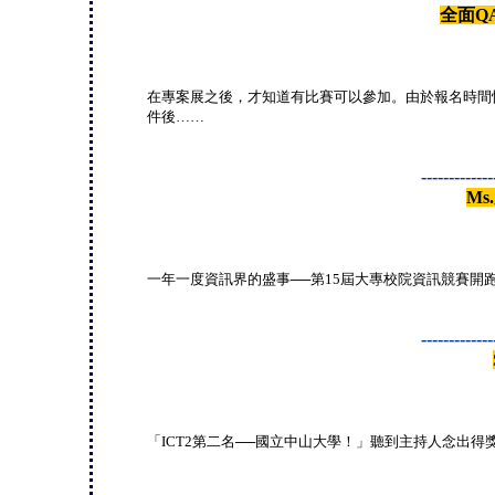
全面Q
在專案展之後，才知道有比賽可以參加。由於報名時間
件後……
-------------
M
一年一度資訊界的盛事──第15屆大專校院資訊競賽開
-------------
「ICT2第二名──國立中山大學！」聽到主持人念出