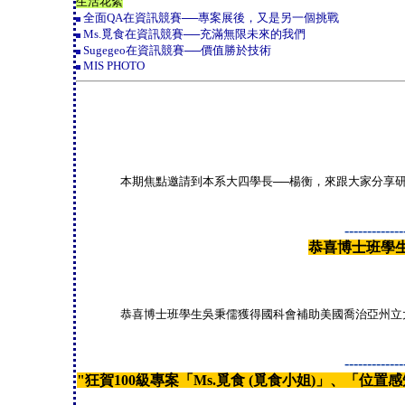
生活花絮
全面QA在資訊競賽──專案展後，又是另一個挑戰
Ms.覓食在資訊競賽──充滿無限未來的我們
Sugegeo在資訊競賽──價值勝於技術
MIS PHOTO
本期焦點邀請到本系大四學長──楊衡，來跟大家分享
-------------
恭喜博士班學
恭喜博士班學生吳秉儒獲得國科會補助美國喬治亞州立
-------------
"狂賀100級專案「Ms.覓食 (覓食小姐)」、「位置感知