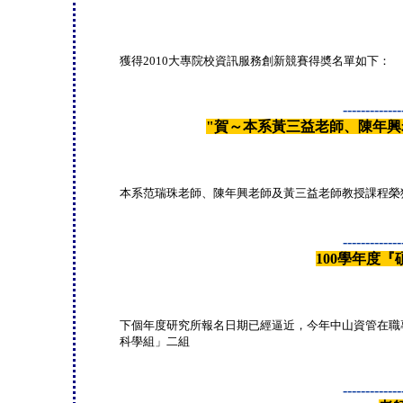
獲得2010大專院校資訊服務創新競賽得奬名單如下：
-------------
"賀～本系黃三益老師、陳年興
本系范瑞珠老師、陳年興老師及黃三益老師教授課程榮
-------------
100學年度
下個年度研究所報名日期已經逼近，今年中山資管在職
科學組」二組
-------------