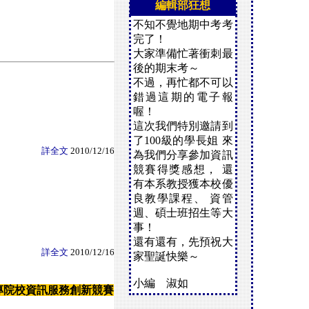
編輯部狂想
不知不覺地期中考考
完了！
大家準備忙著衝刺最
後的期末考～
不過，再忙都不可以
錯過這期的電子報
喔！
這次我們特別邀請到
了100級的學長姐 來
詳全文
2010/12/16
為我們分享參加資訊
競賽得獎感想， 還
有本系教授獲本校優
良教學課程、 資管
週、碩士班招生等大
事！
還有還有，先預祝大
詳全文
2010/12/16
家聖誕快樂～
小編 淑如
10大專院校資訊服務創新競賽