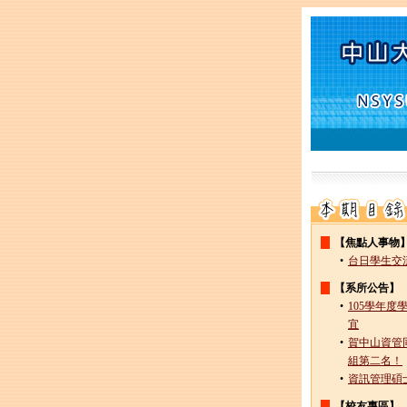
【焦點人事物
•
台日學生交流
【系所公告】
•
105學年
宜
•
賀中山資管
組第二名！
•
資訊管理碩
【校友專區】