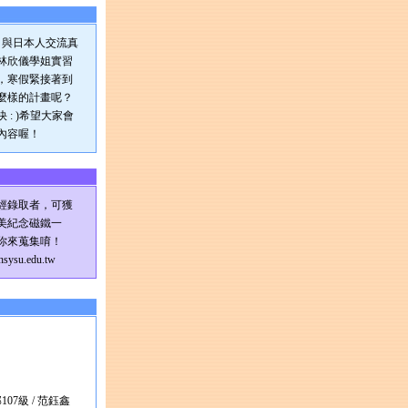
，與日本人交流真
林欣儀學姐實習
，寒假緊接著到
麼樣的計畫呢？
: )希望大家會
內容喔！
經錄取者，可獲
美紀念磁鐵一
你來蒐集唷！
ysu.edu.tw
07級 / 范鈺鑫