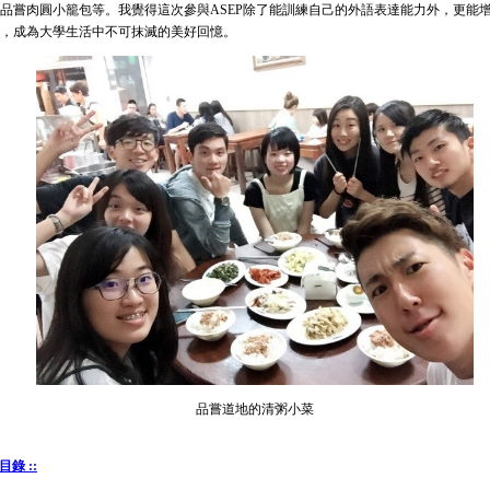
品嘗肉圓小籠包等。我覺得這次參與ASEP除了能訓練自己的外語表達能力外，更能
，成為大學生活中不可抹滅的美好回憶。
品嘗道地的清粥小菜
目錄 ::