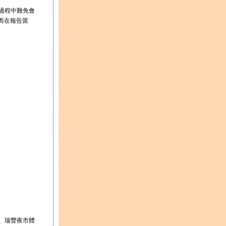
過程中難免會
而在報告當
、瑞豐夜市體