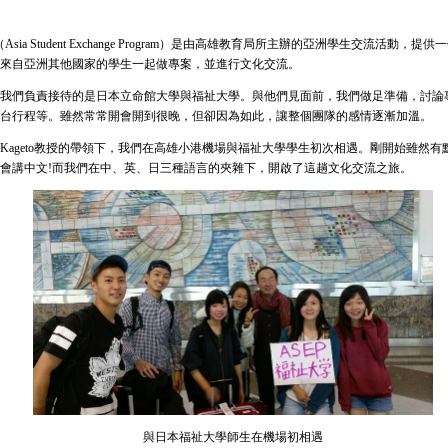
sia Student Exchange Program）是由高雄教育局所主辦的亞洲學生交流活動，提
來自亞洲其他國家的學生一起做專案，並進行文化交流。
們負責接待的是日本立命館大學與福祉大學。與他們見面前，我們做足準備，討論
台行程等。雖然常常開會開到很晚，但卻因為如此，讓整個團隊的感情逐漸加溫。
geto教授的帶領下，我們在高雄小港機場與福祉大學學生初次相遇。剛開始雖然有
會講中文!而我們在中、英、日三種語言的夾雜下，開啟了這趟文化交流之旅。
與日本福祉大學師生在機場初相遇