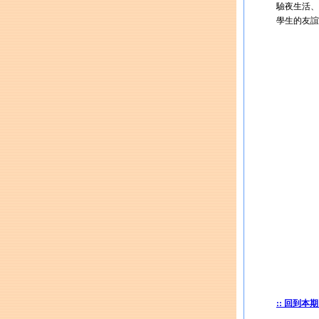
驗夜生活、
學生的友誼
:: 回到本期