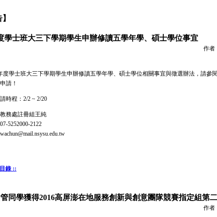
告】
年度學士班大三下​學期學生申辦修讀五學年學、碩士學位事宜
作者
學年度學士班大三下​學期學生申辦修讀五學年學、碩士學位相關事宜與徵選辦法，請參
申請！
程：2/2 ~ 2/20
教務處註冊組王純
5252000-2122
hun@mail.nsysu.edu.tw
目錄 ::
管同學獲得2016高屏澎在地服務創新與創意團隊競賽指定組第
作者