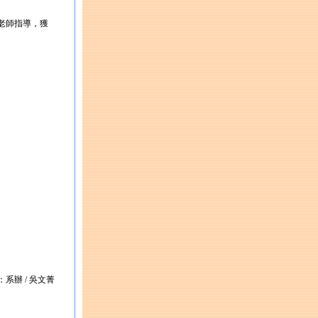
老師指導，獲
：系辦 / 吳文菁