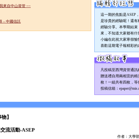
我來自中山資管 ~~
這一期的焦點是ASEP
是珍貴的經驗呢！還有
 – 中國信託
經驗分享。本學期結束
來，不知道大家都有什
小編在此祝大家寒假愉快 
喜歡這期電子報精彩的
凡投稿至西灣資管通訊
贈送禮自用兩相宜的精
枚！一組共有四枚，等
投稿信箱：epaper@mis.ns
事物】
交流活動-ASEP
作者：大學部1