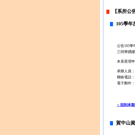
【系所公
105學
公告105
三同學踴躍
本系受理申請時
承辦人員：
聯絡電話：07-
電子郵件：wac
:: 回到本期
賀中山資