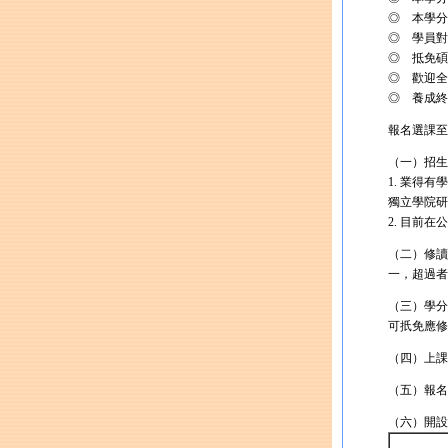
◎ 本學分
◎ 學員對
◎ 抵免碩
◎ 歡迎全
◎ 養成終
報名選課至
（一）招生
1. 業得
獨立學院研
2. 目前
（二）修讀
一，超過者
（三）學分
可扺免應修
（四）上課日期：
（五）報名
（六）開設