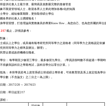
班提供社會人士最方便、最簡易及規劃最完整的進修管道
象不限資管領域人士，歡迎各界人士來此增加各種e化的知識
士學分，縮短修業期限，更快取得碩士學位
國各界的社會人士踴躍報名！
身學習習慣，打造理論與實務兼具的專業Know How，為您自己、也為您所屬的單位
2/17
截止，詳情請參考：
對象：
有學士或以上之學位，或具備有報考研究所同等學力之資格者（同等學力之資格認定依據
究所同等學力之標準及辦法」辦理）。
在公民營企業或政府機構任職者。
學分： 每學期至少修習三學分，最多修習九學分。（學員請假時數不得超過一學期時
不得參與該科目之學期考試，該科目學分以零分計算。）
抵免： 本班學員若考上資管系碩士班或碩士專班者，可依教育部及系上規定抵免學
學分數（不含論文）之二分之一為上限）。
2017/2/20 ～ 2017/6/23
日期：即日起至2/17
課程：
課程教