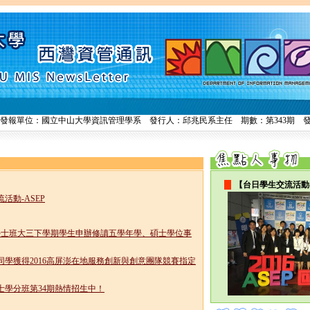
發報單位：國立中山大學資訊管理學系 發行人：邱兆民系主任 期數：第343期 發行日期
】
【台日學生交流活動-
活動-ASEP
度學士班大三下​學期學生申辦修讀五學年學、碩士學位事
同學獲得2016高屏澎在地服務創新與創意團隊競賽指定
士學分班第34期熱情招生中！