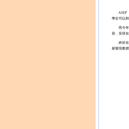
ASEP（A
學生可以和
而今年我
容、安排在
終於在Ka
卻發現教授