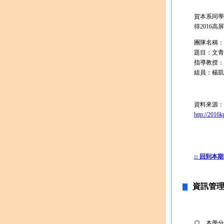
賀本系同學
得2016
團隊名稱：
題目：文青
指導教授：
組員：楊凱
資料來源：
http://2016k
:: 回到本期
資訊管理
◎ 本學分