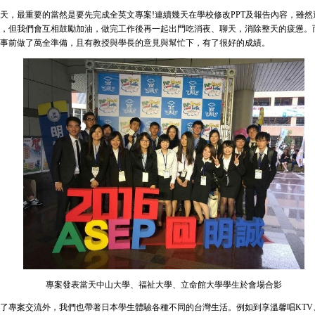
，最重要的當然是要先完成全英文專案!連續幾天在學校修改PPT及報告內容，雖然
，但我們會互相鼓勵加油，做完工作後再一起出門吃消夜、聊天，消除整天的疲憊。
事前做了萬全準備，且有教授與學長的意見與幫忙下，有了很好的成績。
專案發表當天中山大學、福祉大學、立命館大學學生於會場合影
專案交流外，我們也帶著日本學生體驗各種不同的台灣生活。例如到享溫馨唱KTV