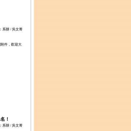
：系辦 / 吳文菁
閱附件，歡迎大
二名！
：系辦 / 吳文菁