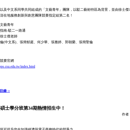
以及中文系同學共同組成的「文藝青年」團隊，以駁二藝術特區為背景，並由徐士傑
高屏澎在地服務創新與創意團隊競賽指定組第二名！
文藝青年
指南-駁二一路通
徐士傑老師
倫(中文系)、張簡郁庭、何少華、張雅婷、郭朝榮、張簡聖倫
競賽官網
pps.csu.edu.tw/index.html
目錄 ::
碩士學分班第34期熱情招生中！
作者
班可提升您在知識經濟與電子商務時代的競爭力