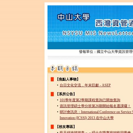
發報單位：國立中山大學資訊管理學系
【焦點人事物】
•
台日文化交流，年末巨獻 - ASEP
【系所公告】
•
101學年度第2學期課程查詢已開放查詢
•
資訊管理碩士學分班第26期開始報名選課囉！
•
研討會訊息：International Conference on Service S
Innovation (ICSSI) 2013 在中山大學
【校友專區】
•
藍天綠地踏踏青－－碩士在職專班98級同學會