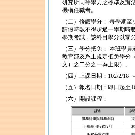
研究所同等學力之標準及辦法
機構任職者。
（二）修讀學分： 每學期至
請假時數不得超過一學期時
學期考試，該科目學分以零
（三）學分抵免： 本班學員
教育部及系上規定抵免學分
文）之二分之一為上限）。
（四）上課日期：102/2/18 ～ 1
（五）報名日期：即日起至102/
（六）開設課程：
課名
課
服務科學與服務創新
梁
行動應用程式設計
林
服務品質管理
劉