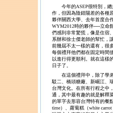
今年的ASEP很特別，總
作，但因為陰錯陽差的各種
夥伴關西大學、去年首度合
WYM2012時的夥伴──
們感到非常驚慌，像是住宿
系辦和徐士傑老師的幫忙，
前幾屆不太一樣的還有，很
每個禮拜他們都在固定時間使
以進行得更順利。就在這樣
日子了。
在這個禮拜中，除了學弟
駁二、橋頭糖廠、新崛江、
台灣文化。在所有行程之中
通，其中最有趣的就是解釋
的單字去形容台灣特有的餐點，像是滷味
time）、蘿蔔糕（white c