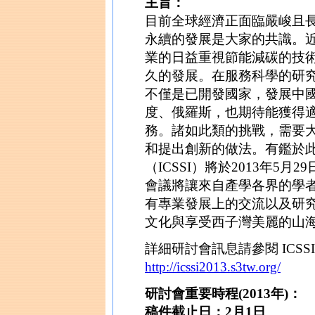
主旨：
目前全球經濟正面臨嚴峻且
永續的發展是大家的共識。
業的日益重視節能減碳的技
久的發展。在服務科學的研
不僅是已開發國家，發展中
度、俄羅斯，也期待能獲得
務。諸如此類的挑戰，需要
和提出創新的做法。有鑑於
（ICSSI）將於2013年5
會議將讓來自產學各界的學
有專業發展上的交流以及研
文化與享受西子灣美麗的山
詳細研討會訊息請參閱 ICSSI
http://icssi2013.s3tw.org/
研討會重要時程(2013年)：
稿件截止日：2月1日