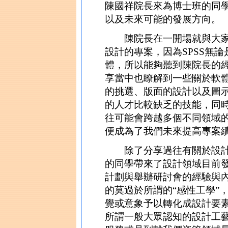
陳國祥院長來為博士班的同
以及未來可能的發展方向。
陳院長在一開場就與大家分
設計的專案，因為SPSS無
體，所以能夠聽到陳院長的
享當中也瞭解到一些關於軟
的挑選、版面的設計以及圖
的人才比較缺乏的技能，同
往可能會跨越多個不同領域
便成為了我們未來提高專案
除了分享過往有關於設計
的同學帶來了設計領域目前
計劃與舉辦研討會的經驗與
的莫過於所謂的“感性工學”
覺或意象予以轉化成設計要
所謂一般大眾認知的設計工