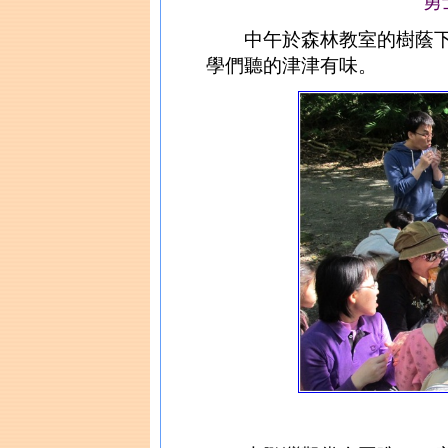
勇
中午於森林教室的樹蔭下
學們聽的津津有味。