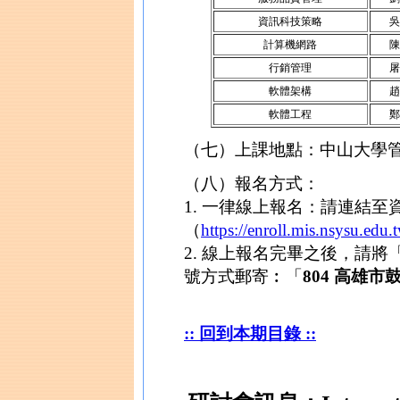
資訊科技策略
吳
計算機網路
陳
行銷管理
屠
軟體架構
趙
軟體工程
鄭
（七）上課地點：中山大學
（八）報名方式：
1. 一律線上報名：請連結
（
https://enroll.mis.nsysu.edu.
2. 線上報名完畢之後，請
號方式郵寄︰「
804 高雄
:: 回到本期目錄 ::