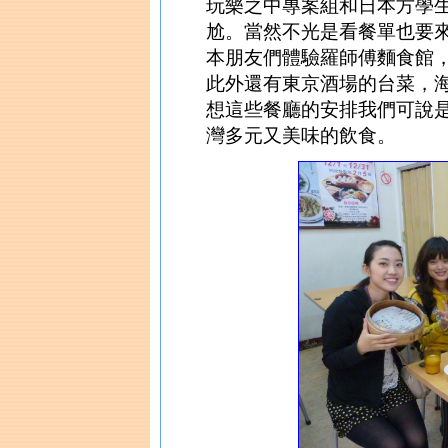
玩樂之中專案組和日本方學
尬。當然不光是看餐單也要
本朋友們體驗羅師傅麵食館
此外還有東京酒場的台菜，
想這些餐廳的安排我們可說
灣多元又美味的飲食。